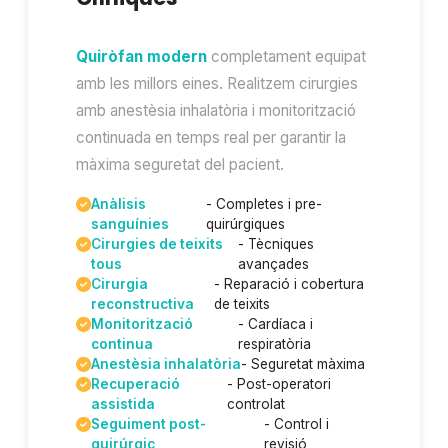
Quiròfan modern
completament equipat
amb les millors eines. Realitzem cirurgies
amb anestèsia inhalatòria i monitorització
continuada en temps real per garantir la
màxima seguretat del pacient.
Anàlisis
- Completes i pre-
sanguínies
quirúrgiques
Cirurgies de teixits
- Tècniques
tous
avançades
Cirurgia
- Reparació i cobertura
reconstructiva
de teixits
Monitorització
- Cardíaca i
continua
respiratòria
Anestèsia inhalatòria
- Seguretat màxima
Recuperació
- Post-operatori
assistida
controlat
Seguiment post-
- Control i
quirúrgic
revisió