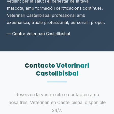
vetllant per la salut i el benestar de la teva
mascota, amb formació i certificacions contínues.
Veterinari Castellbisbal professional amb
experiencia, tracte professional, personal i proper.
— Centre Veterinari Castellbisbal
Contacte Veterinari
Castellbisbal
Reserveu la vostra cita o contacteu amb
nosaltres. Veterinari en Castellbisbal disponible
24/7.