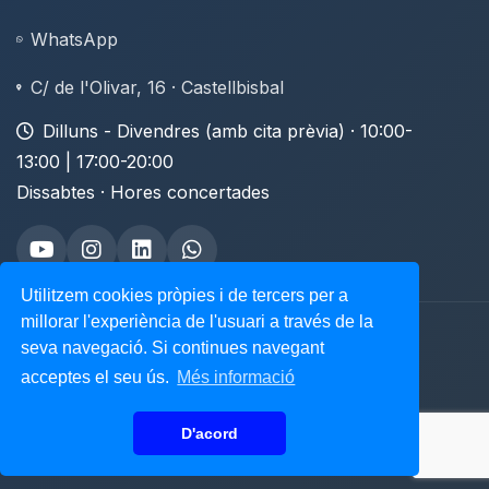
WhatsApp
C/ de l'Olivar, 16 · Castellbisbal
Dilluns - Divendres (amb cita prèvia) · 10:00-
13:00 | 17:00-20:00
Dissabtes · Hores concertades
Utilitzem cookies pròpies i de tercers per a
millorar l'experiència de l'usuari a través de la
© Centre Veterinari Castellbisbal. Tots els drets
seva navegació. Si continues navegant
reservats
acceptes el seu ús.
Més informació
Amb amor pels animals · Castellbisbal
D'acord