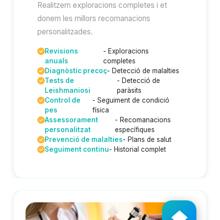
Realitzem exploracions completes i et
donem les millors recomanacions
personalitzades.
Revisions
- Exploracions
anuals
completes
Diagnòstic precoç
- Detecció de malalties
Tests de
- Detecció de
Leishmaniosi
paràsits
Control de
- Seguiment de condició
pes
física
Assessorament
- Recomanacions
personalitzat
específiques
Prevenció de malalties
- Plans de salut
Seguiment continu
- Historial complet