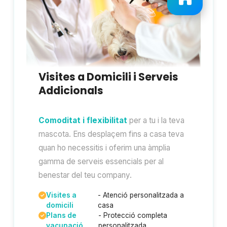
Visites a Domicili i Serveis
Addicionals
Comoditat i flexibilitat
per a tu i la teva
mascota. Ens desplaçem fins a casa teva
quan ho necessitis i oferim una àmplia
gamma de serveis essencials per al
benestar del teu company.
Visites a
- Atenció personalitzada a
domicili
casa
Plans de
- Protecció completa
vacunació
personalitzada