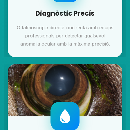
Diagnòstic Precís
Oftalmoscopia directa i indirecta amb equips
professionals per detectar qualsevol
anomalia ocular amb la màxima precisió.