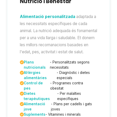
Nutrició i Benestar
Alimentació personalitzada
adaptada a
les necessitats específiques de cada
animal. La nutrició adequada és fonamental
per a una vida llarga i saludable. Et donem
les millors recomanacions basades en
l'edat, pes, activitat i estat de salut.
Plans
- Personalitzats segons
nutricionals
necessitats
Al·lèrgies
- Diagnòstic i dietes
alimentàries
especials
Control de
- Programes contra
pes
obesitat
Dietes
- Per malalties
terapèutiques
específiques
Alimentació
- Plans per cadells i gats
jove
joves
Suplements
- Vitamines i minerals